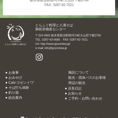
栃木県那須郡那珂川町大山田下郷2766
FAX: 0287-82-7021
とらふぐ料理と八溝そば
御前岩物産センター
〒324-0602 栃木県那須郡那珂川町大山田下郷2766
TEL: 0287-93-0680 FAX: 0287-82-7021
Url: http://www.gozeniwa.jp/
e-mail: info@gozeniwa.jp
施設について
お食事
おみやげ
観光・団体バスのお客様
Cafe’ゴゼンイワ’
周辺の観光
そば打ち体験
店長日記
釣り堀
お知らせ
総合案内
ご予約・お問い合わせ