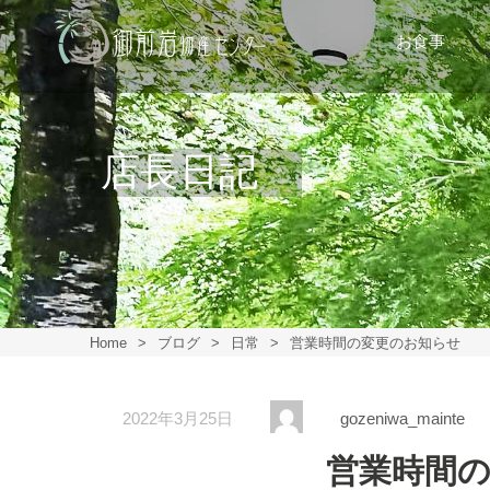
お食事
店長日記
Home
>
ブログ
>
日常
>
営業時間の変更のお知らせ
2022年3月25日
gozeniwa_mainte
営業時間