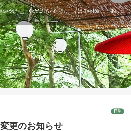
おみやげ
Cafe’ゴゼンイワ’
そば打ち体験
釣り堀
日常
の変更のお知らせ