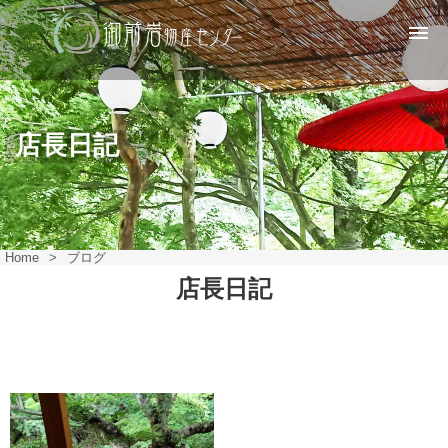
店長日記
Home
>
ブログ
店長日記