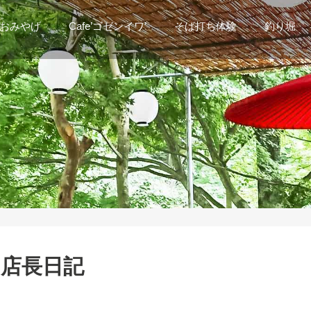
おみやげ
Cafe’ゴゼンイワ’
そば打ち体験
釣り堀
店長日記