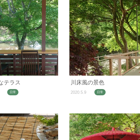
なテラス
川床風の景色
2020.5.9
日常
日常