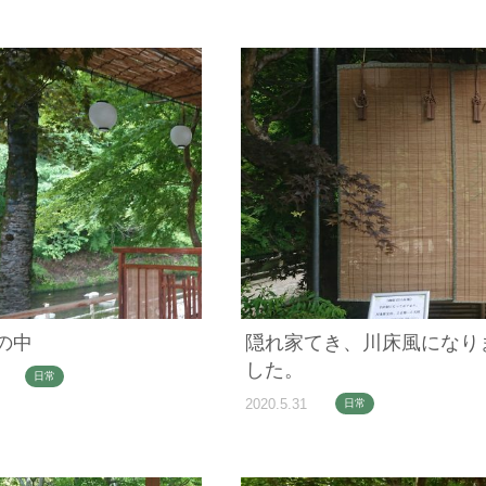
の中
隠れ家てき、川床風になり
した。
日常
2020.5.31
日常