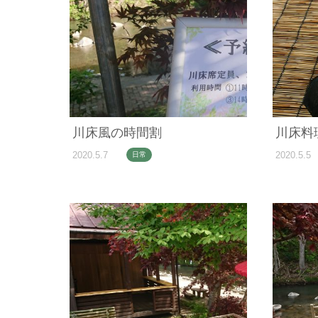
川床風の時間割
川床料
2020.5.7
2020.5.5
日常