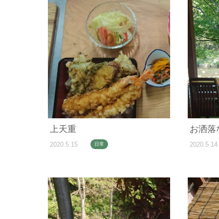
上天重
お洒落
2020.5.15
2020.5.14
日常