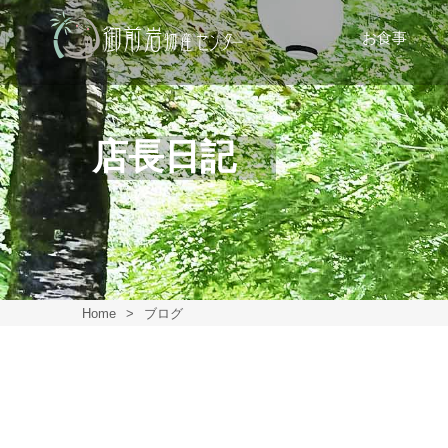
お食事
店長日記
Home
>
ブログ