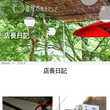
店長日記
Home
>
ブログ
店長日記