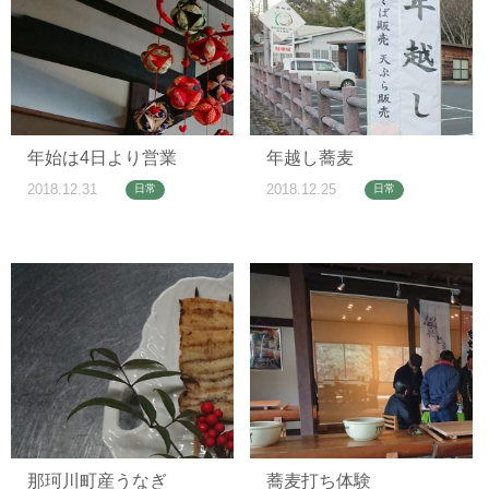
年始は4日より営業
年越し蕎麦
2018.12.31
2018.12.25
日常
日常
那珂川町産うなぎ
蕎麦打ち体験