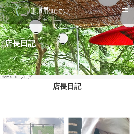
店長日記
Home
>
ブログ
店長日記