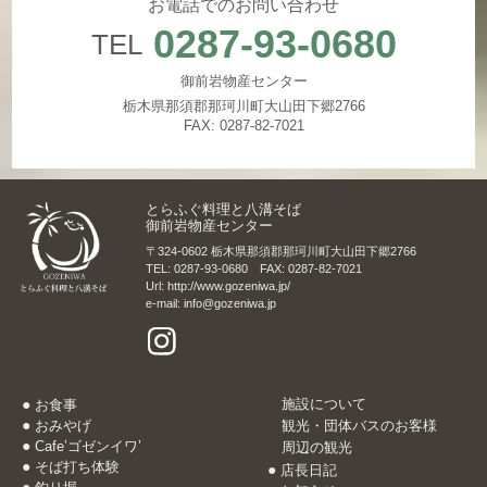
お電話でのお問い合わせ
0287-93-0680
TEL
御前岩物産センター
栃木県那須郡那珂川町大山田下郷2766
FAX: 0287-82-7021
とらふぐ料理と八溝そば
御前岩物産センター
〒324-0602 栃木県那須郡那珂川町大山田下郷2766
TEL: 0287-93-0680 FAX: 0287-82-7021
Url: http://www.gozeniwa.jp/
e-mail: info@gozeniwa.jp
施設について
お食事
おみやげ
観光・団体バスのお客様
Cafe’ゴゼンイワ’
周辺の観光
そば打ち体験
店長日記