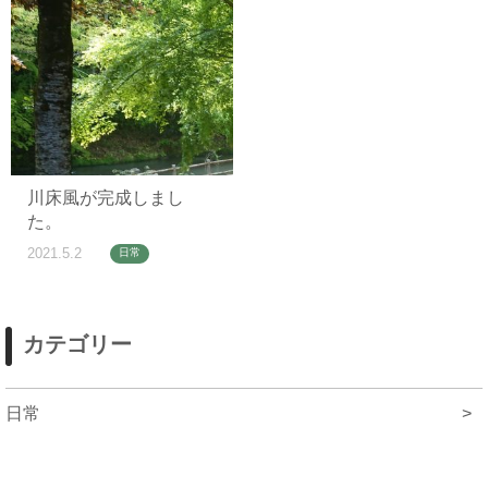
川床風が完成しまし
た。
2021.5.2
日常
カテゴリー
日常
>