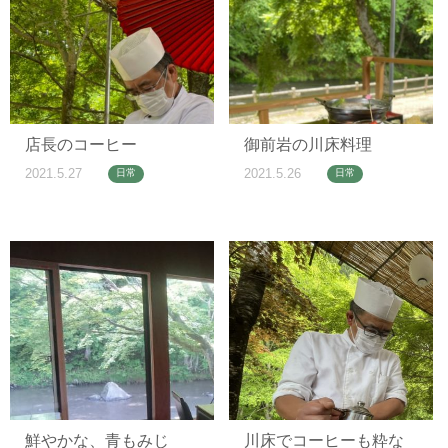
店長のコーヒー
御前岩の川床料理
2021.5.27
2021.5.26
日常
日常
鮮やかな、青もみじ
川床でコーヒーも粋な