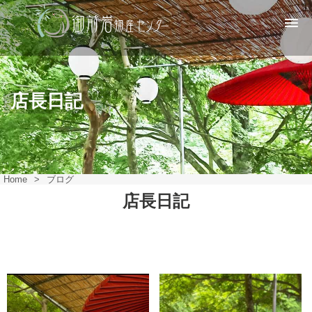
店長日記
Home
>
ブログ
店長日記