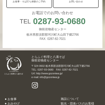
お食事・そば打ち体験のご予約
お問い合わせ
お電話でのお問い合わせ
0287-93-0680
TEL
御前岩物産センター
栃木県那須郡那珂川町大山田下郷2766
FAX: 0287-82-7021
とらふぐ料理と八溝そば
御前岩物産センター
〒324-0602 栃木県那須郡那珂川町大山田下郷2766
TEL: 0287-93-0680 FAX: 0287-82-7021
Url: http://www.gozeniwa.jp/
e-mail: info@gozeniwa.jp
施設について
お食事
おみやげ
観光・団体バスのお客様