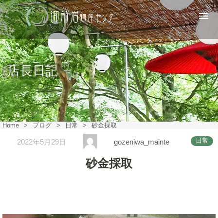
店長日記
Home
>
ブログ
>
日常
>
砂金採取
日常
2022年5月29日
gozeniwa_mainte
砂金採取