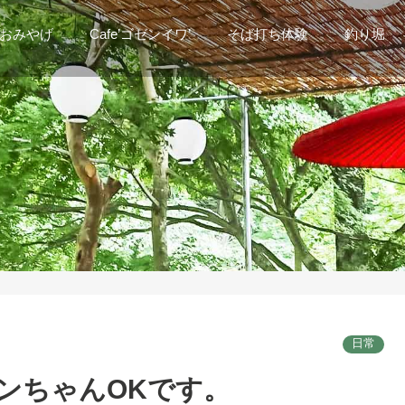
おみやげ
Cafe’ゴゼンイワ’
そば打ち体験
釣り堀
。
日常
ンちゃんOKです。