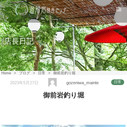
店長日記
Home
>
ブログ
>
日常
>
御前岩釣り堀
日常
2023年5月27日
gozeniwa_mainte
御前岩釣り堀