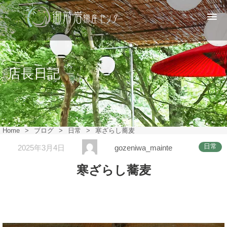
店長日記
Home
>
ブログ
>
日常
>
寒ざらし蕎麦
日常
2025年3月4日
gozeniwa_mainte
寒ざらし蕎麦