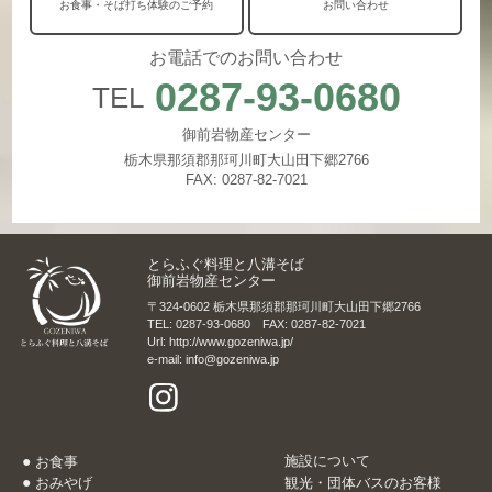
お食事・そば打ち体験のご予約
お問い合わせ
お電話でのお問い合わせ
0287-93-0680
TEL
御前岩物産センター
栃木県那須郡那珂川町大山田下郷2766
FAX: 0287-82-7021
とらふぐ料理と八溝そば
御前岩物産センター
〒324-0602 栃木県那須郡那珂川町大山田下郷2766
TEL: 0287-93-0680 FAX: 0287-82-7021
Url: http://www.gozeniwa.jp/
e-mail: info@gozeniwa.jp
施設について
お食事
おみやげ
観光・団体バスのお客様