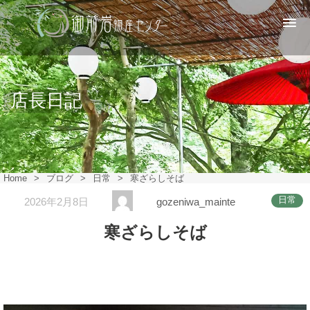
店長日記
Home
>
ブログ
>
日常
>
寒ざらしそば
日常
2026年2月8日
gozeniwa_mainte
寒ざらしそば