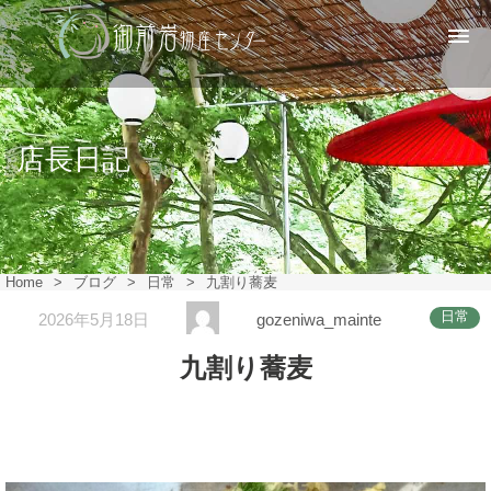
店長日記
Home
>
ブログ
>
日常
>
九割り蕎麦
日常
2026年5月18日
gozeniwa_mainte
九割り蕎麦